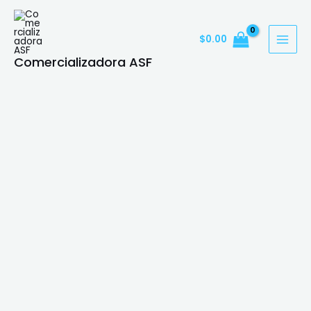
Ir
MAI
al
MEN
$
0.00
contenido
Comercializadora ASF