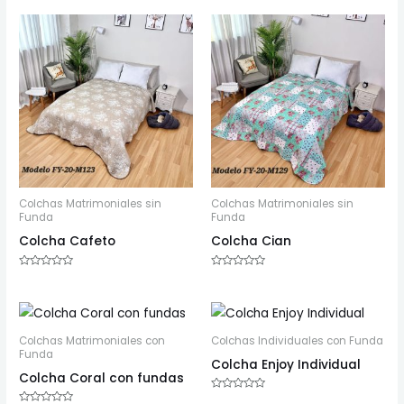
de
0
5
de
5
Colchas Matrimoniales sin
Colchas Matrimoniales sin
Funda
Funda
Colcha Cafeto
Colcha Cian
Valorado
Valorado
con
con
0
0
de
de
5
5
Colchas Matrimoniales con
Colchas Individuales con Funda
Funda
Colcha Enjoy Individual
Colcha Coral con fundas
Valorado