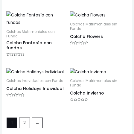
con
Valorado
0
con
de
0
5
de
5
Colchas Matrimoniales sin
Funda
Colchas Matrimoniales con
Colcha Flowers
Funda
Colcha Fantasía con
fundas
Valorado
con
0
de
Valorado
5
con
0
de
5
Colchas Individuales con Funda
Colchas Matrimoniales sin
Funda
Colcha Holidays Individual
Colcha Invierno
Valorado
con
Valorado
0
con
de
0
5
de
5
1
2
→