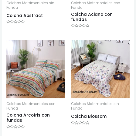
Colchas Matrimoniales sin
Colchas Matrimoniales con
Funda
Funda
Colcha Aciano con
Colcha Abstract
fundas
Valorado
con
Valorado
0
con
de
0
5
de
5
Colchas Matrimoniales con
Colchas Matrimoniales sin
Funda
Funda
Colcha Arcoíris con
Colcha Blossom
fundas
Valorado
con
Valorado
0
con